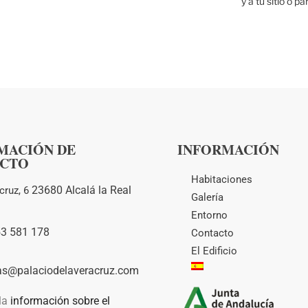
y a tu sitio o p
MACIÓN DE
INFORMACIÓN
CTO
Habitaciones
23680 Alcalá la Real
cruz, 6
Galería
Entorno
53 581 178
Contacto
El Edificio
:
as@palaciodelaveracruz.com
la
información sobre el