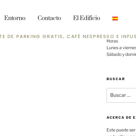
ENCUÉNTRA
era
Dirección
Entorno
Contacto
El Edificio
Calle Principal
New York, NY
TE DE PARKING GRATIS, CAFÉ NESPRESSO E INFU
Horas
Lunes a viern
Sábado y domi
BUSCAR
ACERCA DE E
Este puede ser 