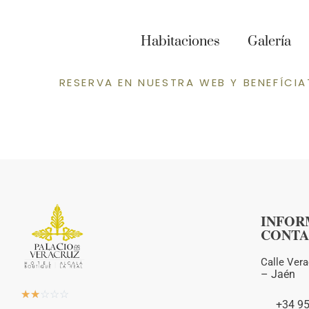
habitación cuád
con bañera de
Habitaciones
Galería
hidromasaje 5
RESERVA EN NUESTRA WEB Y BENEFÍCIA
INFOR
CONTA
Calle Vera
–
Jaén
☆
☆
☆
☆
☆
+34 9