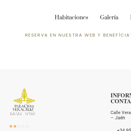
s-doble superior
Habitaciones
Galería
RESERVA EN NUESTRA WEB Y BENEFÍCIA
INFOR
CONTA
Calle Vera
–
Jaén
☆
☆
☆
☆
☆
+34 9